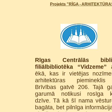
Projekts "RĪGA - ARHITEKTŪR
Rīgas Centrālās bibli
filiālbibliotēka “Vidzeme”
ēkā, kas ir vietējas nozīm
arhitektūras piemineklis
Brīvības gatvē 206. Tajā g
garumā notikusi rosīga k
dzīve. Tā kā šī nama vēsture 
bagāta, bet pilnīga informācij