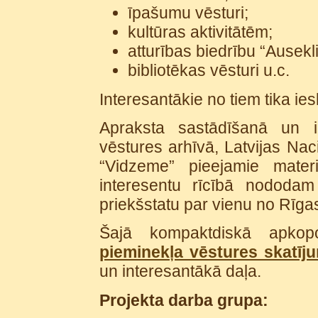
īpašumu vēsturi;
kultūras aktivitātēm;
atturības biedrību “Ausekli
bibliotēkas vēsturi u.c.
Interesantākie no tiem tika ies
Apraksta sastādīšanā un ilu
vēstures arhīvā, Latvijas Naci
“Vidzeme” pieejamie materi
interesentu rīcībā nododa
priekšstatu par vienu no Rīgas
Šajā kompaktdiskā apkop
pieminekļa vēstures skatīj
un interesantākā daļa.
Projekta darba grupa: