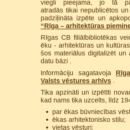
viegli pieejama, jo tā p
atradās tikai nepublicētos un
padziļināta izpēte un apkop
“Rīga – arhitektūras piemin
Rīgas CB filiālbibliotēkas v
ēku - arhitektūras un kultūras
šos materiālus digitalizēt u
datu bāzi .
Informāciju sagatavoja
Rīga
Valsts vēstures arhīvs
.
Tika apzināti un izpētīti nov
kad nams tika uzcelts, līdz 1
par ēkas būvniecības vēst
ēkas arhitektonisko stilu;
vietas vēsturi;